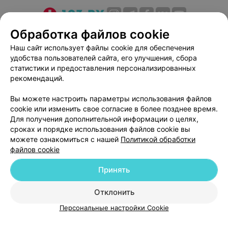
О проекте
Новости проекта
Размещение рекламы
Обработка файлов cookie
Медицинский маркетинг
Публичный договор
Наш сайт использует файлы cookie для обеспечения
удобства пользователей сайта, его улучшения, сбора
Пользовательское соглашение
Способы оплаты
статистики и предоставления персонализированных
Вакансии
Партнеры
рекомендаций.
Написать руководителю 103.by
Вы можете настроить параметры использования файлов
Написать в поддержку
cookie или изменить свое согласие в более позднее время.
Персональные настройки cookie
Для получения дополнительной информации о целях,
сроках и порядке использования файлов cookie вы
Обработка персональных данных
можете ознакомиться с нашей
Политикой обработки
файлов cookie
Принять
Отклонить
ВЫ ВЛАДЕЛЕЦ?
© 2026 ООО «Артокс Лаб», УНП 191700409
| 220012, Республика Беларусь,
Персональные настройки Cookie
г. Минск, улица Толбухина, 2, пом. 16 | help@103.by